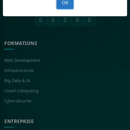
OK
reconnues.
FORMATIONS
Web Development
Infrastructures
Big Data & IA
Cloud Computing
Cybersécurité
ENTREPRISE